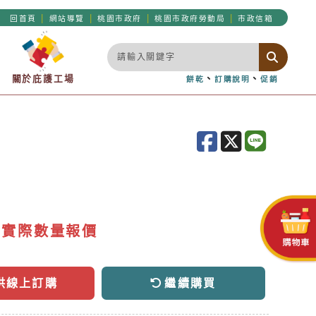
|
|
|
|
回首頁
網站導覽
桃園市政府
桃園市政府勞動局
市政信箱
關於庇護工場
、
、
餅乾
訂購說明
促銷
依實際數量報價
供線上訂購
繼續購買