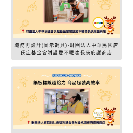
職務再設計(圖示輔具)-財團法人中華民國唐
氏症基金會附設愛不囉嗦長庚庇護商店