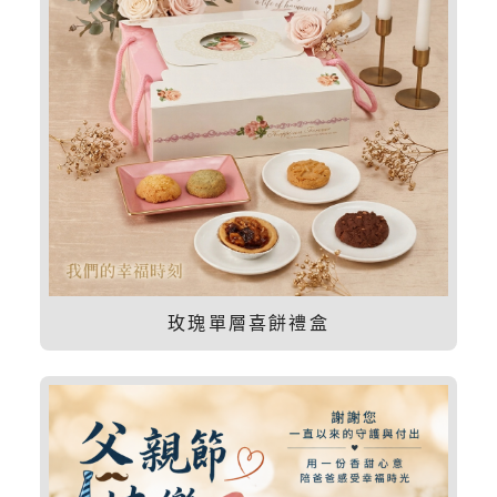
玫瑰單層喜餅禮盒