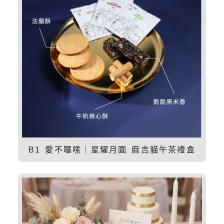
B1 愛不囉嗦｜星耀月圓 麻吉貓午茶禮盒