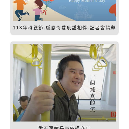
113年母親節-感恩母愛庇護相伴-記者會精華
愛不囉嗦長庚庇護商店