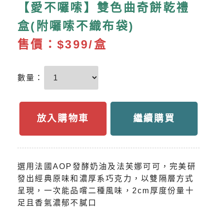
【愛不囉嗦】雙色曲奇餅乾禮
盒(附囉嗦不織布袋)
售價：
$399/盒
數量：
放入購物車
繼續購買
選用法國AOP發酵奶油及法芙娜可可，完美研
發出經典原味和濃厚系巧克力，以雙隔層方式
呈現，一次能品嚐二種風味，2cm厚度份量十
足且香氣濃郁不膩口