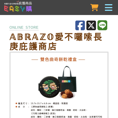
跳到主要內容
ONLINE STORE
𝔸𝔹ℝ𝔸ℤ𝕆愛不囉嗦長
庚庇護商店