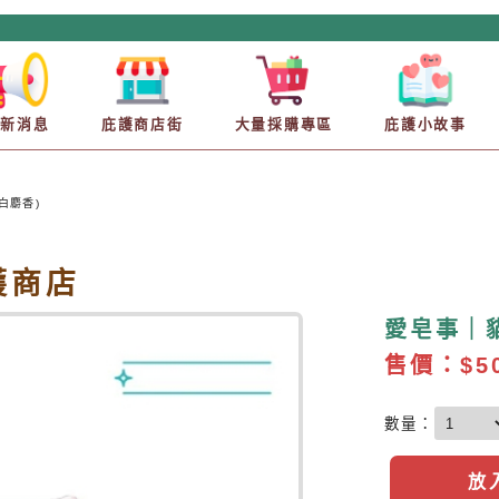
最新消息
庇護商店街
大量採購專區
庇護小故事
白麝香)
庇護商店
愛皂事｜貓
售價：
$5
數量：
放