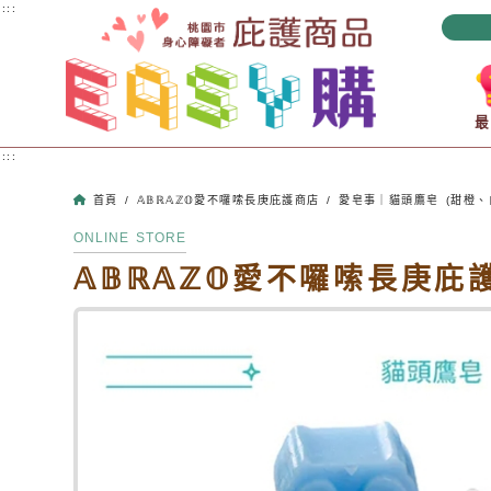
跳到主要內容
:::
:::
首頁
/
𝔸𝔹ℝ𝔸ℤ𝕆愛不囉嗦長庚庇護商店
/
愛皂事｜貓頭鷹皂 (甜橙、
ONLINE STORE
𝔸𝔹ℝ𝔸ℤ𝕆愛不囉嗦長庚