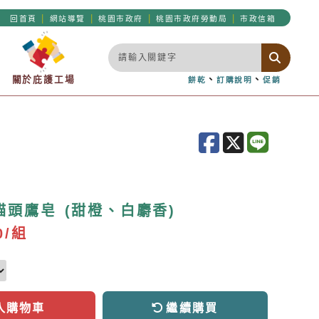
|
|
|
|
回首頁
網站導覽
桃園市政府
桃園市政府勞動局
市政信箱
關於庇護工場
、
、
餅乾
訂購說明
促銷
頭鷹皂 (甜橙、白麝香)
0/組
入購物車
繼續購買