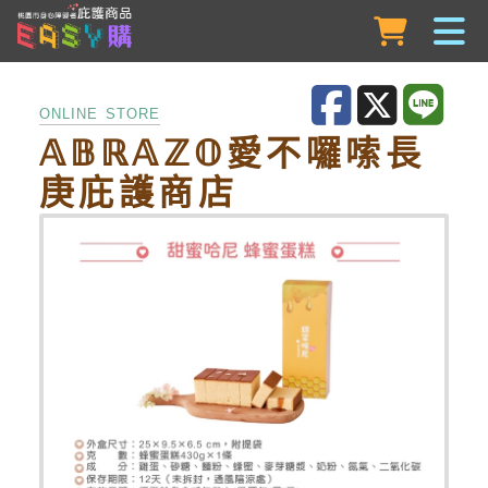
跳到主要內容
ONLINE STORE
𝔸𝔹ℝ𝔸ℤ𝕆愛不囉嗦長
庚庇護商店