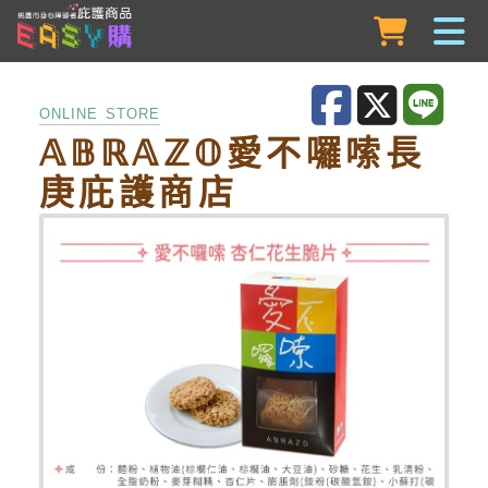
跳到主要內容
ONLINE STORE
𝔸𝔹ℝ𝔸ℤ𝕆愛不囉嗦長
庚庇護商店