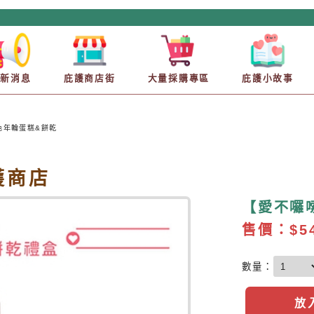
最新消息
庇護商店街
大量採購專區
庇護小故事
色年輪蛋糕&餅乾
庇護商店
【愛不囉
售價：
$5
數量：
放