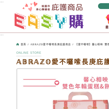
跳到主要內容
:::
:::
首頁
/
𝔸𝔹ℝ𝔸ℤ𝕆愛不囉嗦長庚庇護商店
/
【愛不囉嗦】馨心相映 雙
ONLINE STORE
𝔸𝔹ℝ𝔸ℤ𝕆愛不囉嗦長庚