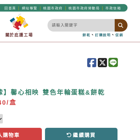
|
|
|
|
回首頁
網站導覽
桃園市政府
桃園市政府勞動局
市政信箱
關於庇護工場
、
、
餅乾
訂購說明
促銷
嗦】馨心相映 雙色年輪蛋糕&餅乾
40/盒
入購物車
繼續購買