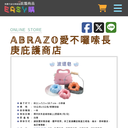
跳到主要內容
ONLINE STORE
𝔸𝔹ℝ𝔸ℤ𝕆愛不囉嗦長
庚庇護商店