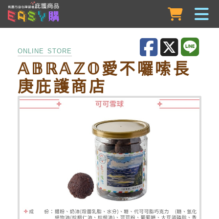
跳到主要內容
ONLINE STORE
𝔸𝔹ℝ𝔸ℤ𝕆愛不囉嗦長
庚庇護商店