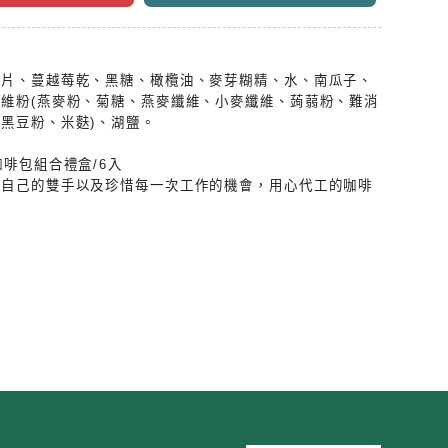
烤
仁片、蔓越莓乾、黑糖、橄欖油、麥芽糊精、水、南瓜子、
維粉(燕麥粉、菊糖、燕麥纖維、小麥纖維、蒟蒻粉、難消
黑豆粉、米麩)、湖鹽。
機
咖啡包組合禮盒/6入
著自己的雙手以及珍惜每一次工作的機會，用心代工的咖啡