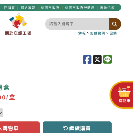
|
|
|
|
回首頁
網站導覽
桃園市政府
桃園市政府勞動局
市政信箱
關於庇護工場
、
、
餅乾
訂購說明
促銷
禮盒
00/盒
入購物車
繼續購買