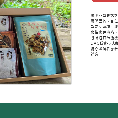
鷹嘴豆堅果烤
鷹嘴豆片、杏
異麥芽寡糖、纖
化性麥芽糊精、
咖啡包口味隨
1至3種濾掛式
身心障礙者靠
禮盒。