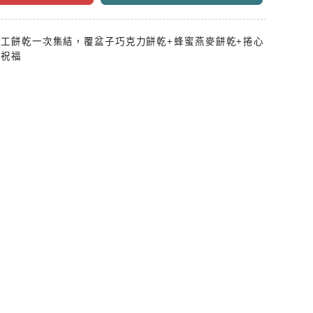
工餅乾一次集結，覆盆子巧克力餅乾+蜂蜜燕麥餅乾+捲心
滿祝福