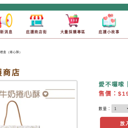
最新消息
庇護商店街
大量採購專區
庇護小故事
禮盒 (捲心酥)
庇護商店
愛不囉嗦｜
售價：
$1
數量：
放