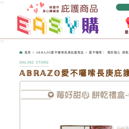
跳到主要內容
:::
:::
首頁
/
𝔸𝔹ℝ𝔸ℤ𝕆愛不囉嗦長庚庇護商店
/
愛不囉嗦｜ 莓好甜心 餅乾
ONLINE STORE
𝔸𝔹ℝ𝔸ℤ𝕆愛不囉嗦長庚