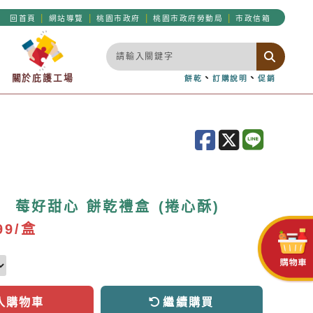
|
|
|
|
回首頁
網站導覽
桃園市政府
桃園市政府勞動局
市政信箱
關於庇護工場
、
、
餅乾
訂購說明
促銷
 莓好甜心 餅乾禮盒 (捲心酥)
99/盒
入購物車
繼續購買