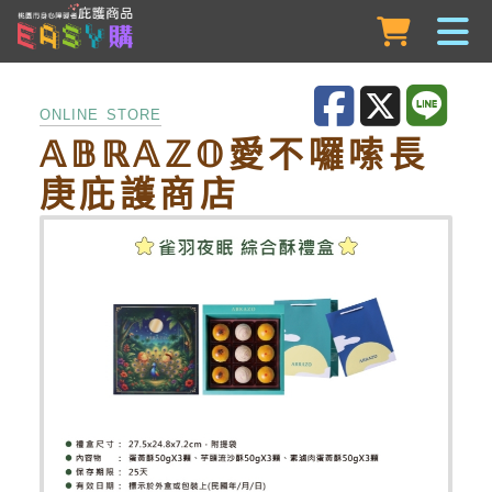
跳到主要內容
ONLINE STORE
𝔸𝔹ℝ𝔸ℤ𝕆愛不囉嗦長
庚庇護商店