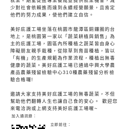
就業。期望促進專業養成並提供就業機會，減
少對社會依賴進而達到永續經營願景，且肯定
他們的努力成果，使他們建立自信。
美好庇護工場坐落在桃園市龍潭區銅鑼圈的台
地上，是桃園第一家以「蔬菜耕植與銷售」為
主的庇護工場，園區內所種植之蔬菜皆由身心
障礙朋友親手栽種，從除草到育苗種植，皆以
「有機」的生產規範為作業流程，種植出無毒
健康的蔬菜。美好庇護工場已通過中興大學農
產品農藥殘留檢驗中心310種農藥殘留分析檢
驗合格囉!
邀請大家支持美好庇護工場的無毒蔬菜，不但
幫助他們翻轉人生也讓自己食的安心。 歡迎您
來電洽詢或上網支持美好庇護工場喔~
加入通訊錄：
立即前往：