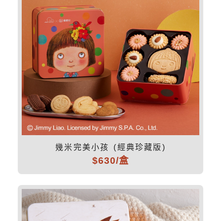
幾米完美小孩 (經典珍藏版)
$630/盒