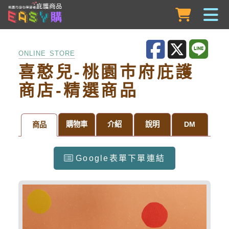
跳到主要內容
ONLINE STORE
喜憨兒-桃園巿府庇護
商店-精選商品
購物車
介紹
說明
DM
商品
Google表單下單連結