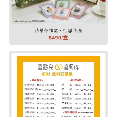
花草茶禮盒．恬靜花園
$490/盒