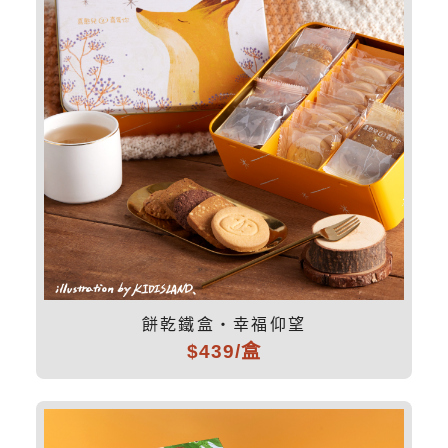
餅乾鐵盒・幸福仰望
$439/盒