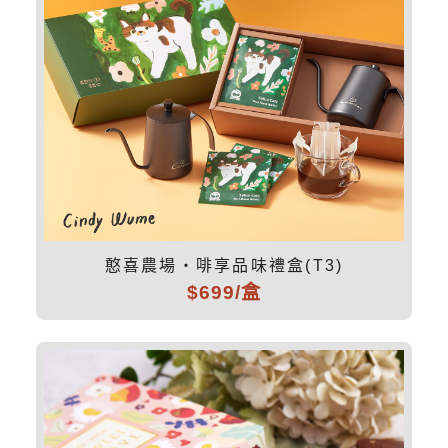
憨喜農場・啡享品味禮盒(T3)
$699/盒