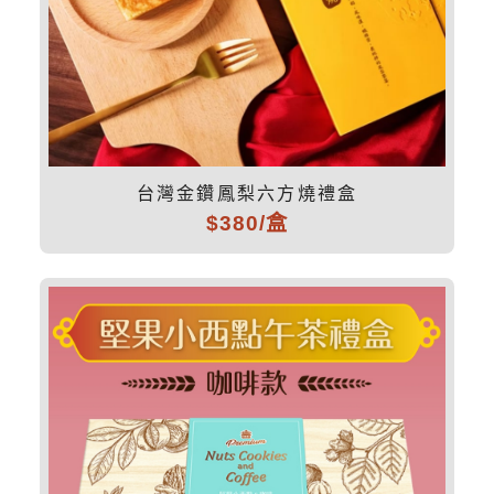
台灣金鑽鳳梨六方燒禮盒
$380/盒