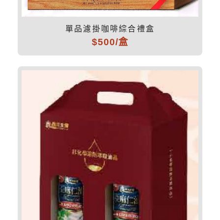
單品濾掛咖啡綜合禮盒
$500/盒