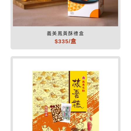
義美鳳黃酥禮盒
$335/盒