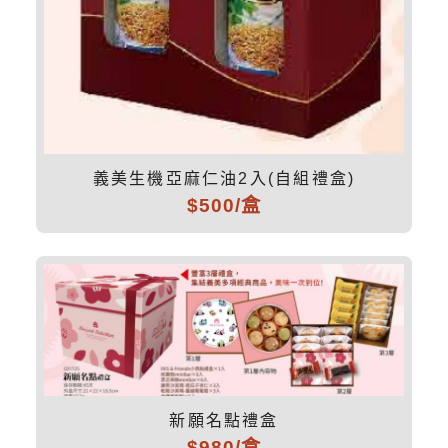
義美生機亞麻仁油2入(自組禮盒)
$500/盒
新願名點禮盒
$980/盒