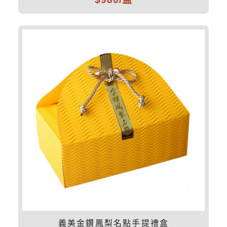
義美金鑽鳳梨名點手提禮盒