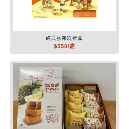
經典核棗糕禮盒
$550/盒