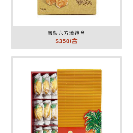
鳳梨六方燒禮盒
$350/盒