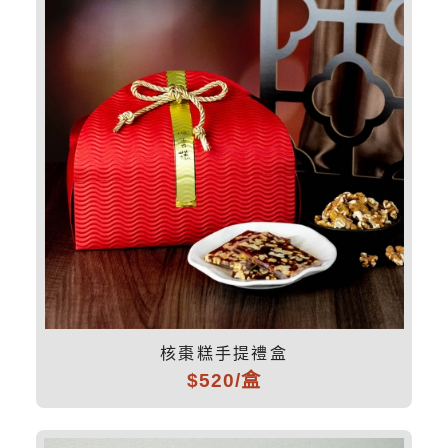
核棗糕手提禮盒
$520/盒