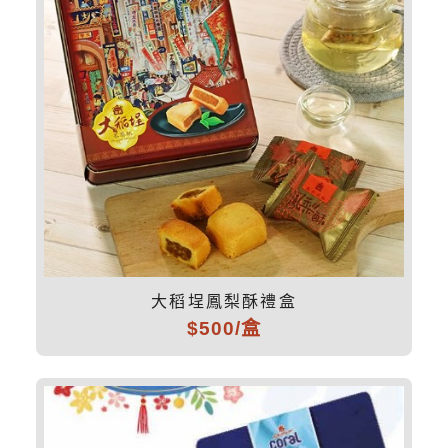
大稻埕鳳梨酥禮盒
$500/盒