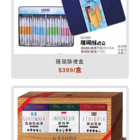
珊瑚酥禮盒
$399/盒