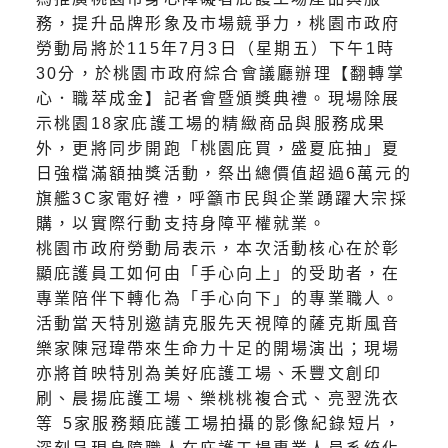
務，提升品牌形象及市場競爭力，桃園市政府
勞動局將於115年7月3日（星期五）下午1時
30分，於桃園市政府綜合會議廳辦理【翻轉掌
心．職萃成金】記者會暨頒獎典禮。現場除展
示桃園18家庇護工場的精緻商品與服務成果
外，更將同步開跑「桃園庇買，盛夏庇抽」夏
日強檔滿額抽獎活動，祭出總價值超過6萬元的
旗艦3C家電好禮，呼籲市民與企業踴躍大宗採
購，以實際行動支持身障平權就業。
桃園市政府勞動局表示，本次活動核心在於彰
顯庇護員工如何由「手心向上」的受助者，在
專業陪伴下轉化為「手心向下」的專業職人。
活動當天特別邀請克服先天視障的薩克斯風音
樂家陳冠瑋帶來生命力十足的開場演出；現場
亦將首映特別為美好庇護工場、禾豐文創印
刷、晨揚庇護工場、樂桃桃複合式、亮翌洗衣
等 5家服務類庇護工場拍攝的影像紀錄短片，