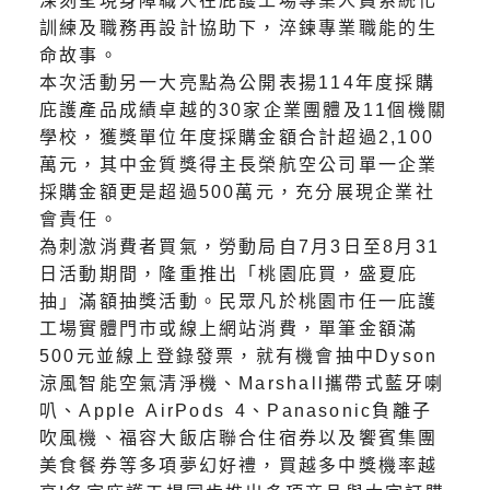
深刻呈現身障職人在庇護工場專業人員系統化
訓練及職務再設計協助下，淬鍊專業職能的生
命故事。
本次活動另一大亮點為公開表揚114年度採購
庇護產品成績卓越的30家企業團體及11個機關
學校，獲獎單位年度採購金額合計超過2,100
萬元，其中金質獎得主長榮航空公司單一企業
採購金額更是超過500萬元，充分展現企業社
會責任。
為刺激消費者買氣，勞動局自7月3日至8月31
日活動期間，隆重推出「桃園庇買，盛夏庇
抽」滿額抽獎活動。民眾凡於桃園市任一庇護
工場實體門市或線上網站消費，單筆金額滿
500元並線上登錄發票，就有機會抽中Dyson
涼風智能空氣清淨機、Marshall攜帶式藍牙喇
叭、Apple AirPods 4、Panasonic負離子
吹風機、福容大飯店聯合住宿券以及饗賓集團
美食餐券等多項夢幻好禮，買越多中獎機率越