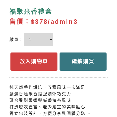
福聚米香禮盒
售價：
$378/admin3
數量：
放入購物車
繼續購買
純天然手作烘培，五種風味一次滿足
嚴選香脆米香搭配濃郁巧克力
融合酸甜果香與鹹香海苔風味
打造層次豐富、老少咸宜的美味點心
獨立包裝設計，方便分享與團體分送 ~