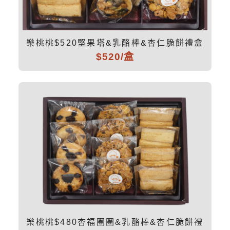
樂桃桃$520堅果塔&乳酪棒&杏仁脆餅禮盒
$520/盒
樂桃桃$480杏福圈圈&乳酪棒&杏仁脆餅禮