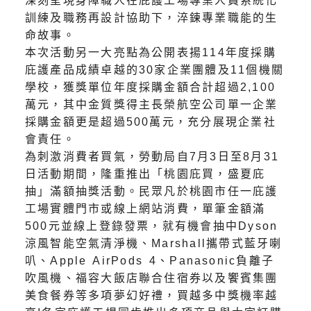
深刻呈現身障職人在庇護工場專業人員系統化
訓練及職務再設計協助下，淬鍊專業職能的生
命故事。
本次活動另一大亮點為公開表揚114年度採購
庇護產品成績卓越的30家企業團體及11個機關
學校，獲獎單位年度採購金額合計超過2,100
萬元，其中金質獎得主長榮航空公司單一企業
採購金額更是超過500萬元，充分展現企業社
會責任。
為刺激消費者買氣，勞動局自7月3日至8月31
日活動期間，隆重推出「桃園庇買，盛夏庇
抽」滿額抽獎活動。民眾凡於桃園市任一庇護
工場實體門市或線上網站消費，單筆金額滿
500元並線上登錄發票，就有機會抽中Dyson
涼風智能空氣清淨機、Marshall攜帶式藍牙喇
叭、Apple AirPods 4、Panasonic負離子
吹風機、福容大飯店聯合住宿券以及饗賓集團
美食餐券等多項夢幻好禮，買越多中獎機率越