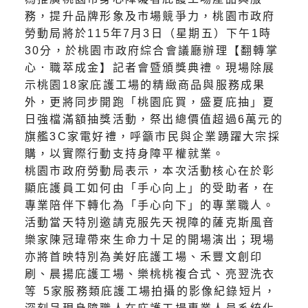
務，提升品牌形象及市場競爭力，桃園市政府
勞動局將於115年7月3日（星期五）下午1時
30分，於桃園市政府綜合會議廳辦理【翻轉掌
心．職萃成金】記者會暨頒獎典禮。現場除展
示桃園18家庇護工場的精緻商品與服務成果
外，更將同步開跑「桃園庇買，盛夏庇抽」夏
日強檔滿額抽獎活動，祭出總價值超過6萬元的
旗艦3C家電好禮，呼籲市民與企業踴躍大宗採
購，以實際行動支持身障平權就業。
桃園市政府勞動局表示，本次活動核心在於彰
顯庇護員工如何由「手心向上」的受助者，在
專業陪伴下轉化為「手心向下」的專業職人。
活動當天特別邀請克服先天視障的薩克斯風音
樂家陳冠瑋帶來生命力十足的開場演出；現場
亦將首映特別為美好庇護工場、禾豐文創印
刷、晨揚庇護工場、樂桃桃複合式、亮翌洗衣
等 5家服務類庇護工場拍攝的影像紀錄短片，