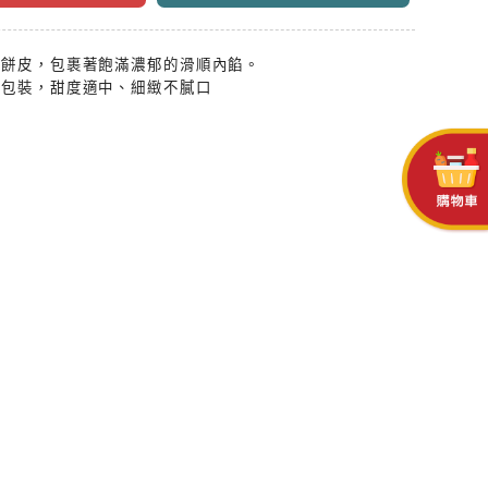
實餅皮，包裹著飽滿濃郁的滑順內餡。
立包裝，甜度適中、細緻不膩口