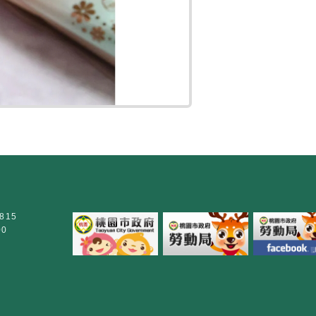
815
00