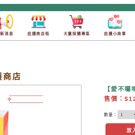
最新消息
庇護商店街
大量採購專區
庇護小故事
庇護商店
【愛不囉
售價：
$1
數量：
放