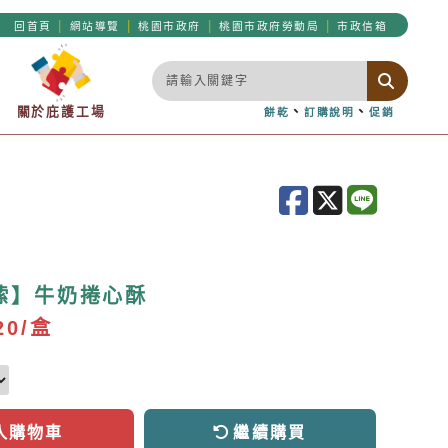
|
|
|
|
回首頁
網站導覽
桃園市政府
桃園市政府勞動局
市政信箱
關於庇護工場
、
、
餅乾
訂購說明
促銷
嗦】牛奶捲心酥
20/盒
入購物車
繼續購買