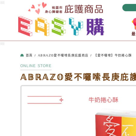
跳到主要內容
:::
:::
首頁
/
𝔸𝔹ℝ𝔸ℤ𝕆愛不囉嗦長庚庇護商店
/
【愛不囉嗦】牛奶捲心酥
ONLINE STORE
𝔸𝔹ℝ𝔸ℤ𝕆愛不囉嗦長庚